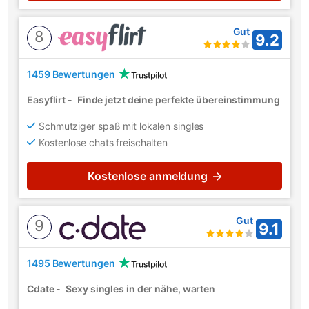
Gut
8
9.2
1459 Bewertungen
Easyflirt
-
Finde jetzt deine perfekte übereinstimmung
Schmutziger spaß mit lokalen singles
Kostenlose chats freischalten
Kostenlose anmeldung
Gut
9
9.1
1495 Bewertungen
Cdate
-
Sexy singles in der nähe, warten