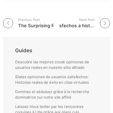
Previous Post
Next Post
Post navigation
The Surprising Reasons Why Women Are Seeking Older Men
De usuarios satisfechos a historias de éxito: las mejores shakn opiniones que debes conocer
Guides
Descubre las mejores zoosk opiniones de
usuarios reales en nuestro sitio afiliado
IDates opiniones de usuarios satisfechos:
Historias reales de éxito en citas virtuales
Dominez et séduisez grâce à la recherche
dominatrice sur notre site affilié
Laissez-Vous tenter par les rencontres
coquines à Lille grâce aux plans culs