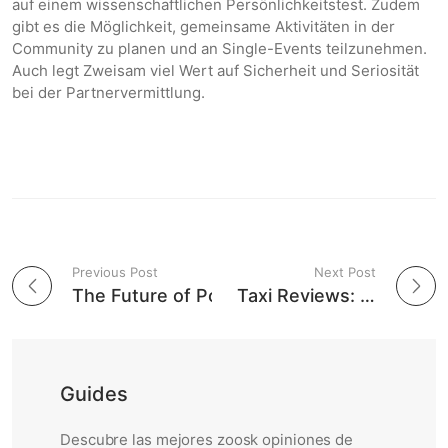
auf einem wissenschaftlichen Persönlichkeitstest. Zudem
gibt es die Möglichkeit, gemeinsame Aktivitäten in der
Community zu planen und an Single-Events teilzunehmen.
Auch legt Zweisam viel Wert auf Sicherheit und Seriosität
bei der Partnervermittlung.
Previous Post
Next Post
Post navigation
The Future of Pornography: Exploring the Possibilities of Ai Porn Creator
Beware of Fake Taxi Reviews: Why Trusting Online Feedback Could Cost You More Than Just a Ride
Guides
Descubre las mejores zoosk opiniones de